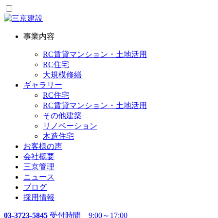
事業内容
RC賃貸マンション・土地活用
RC住宅
大規模修繕
ギャラリー
RC住宅
RC賃貸マンション・土地活用
その他建築
リノベーション
木造住宅
お客様の声
会社概要
三京管理
ニュース
ブログ
採用情報
03-3723-5845
受付時間 9:00～17:00