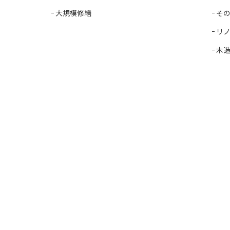
大規模修繕
そ
リ
木